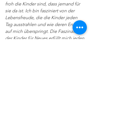
froh die Kinder sind, dass jemand für 
sie da ist. Ich bin fasziniert von der 
Lebensfreude, die die Kinder jeden 
Tag ausstrahlen und wie deren Energie 
auf mich überspringt. Die Faszination 
der Kinder für Neues erfüllt mich jeden 
Tag. Dies überstrahlt die Anstrengung 
darüber, dass es zumeist sehr hektisch 
und lebhaft zugeht. 
Obwohl ich erst seit kurzem hier bin, 
sehe ich deutlich, wie viel die Kinder 
jeden Tag lernen. Egal ob Lieder, Tänze 
oder auch einfache Vokabeln, alles 
wird von den Kindern aufgenommen. 
Von dieser Lernlust, die sie an den Tag 
legen, können sich viele Menschen 
etwas abschneiden. Ganz nach 
unserem Motto "Teach the teacher", 