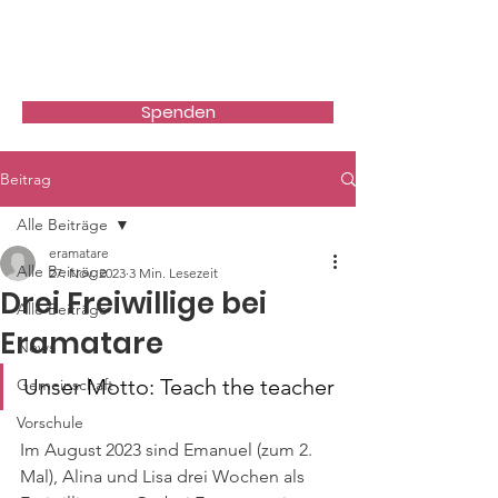
ERAMATARE.ORG
Spenden
Beitrag
Alle Beiträge
eramatare
Alle Beiträge
27. Nov. 2023
3 Min. Lesezeit
Drei Freiwillige bei
Alle Beiträge
Eramatare
News
Unser Motto: Teach the teacher
Gemeinschaft
Vorschule
Im August 2023 sind Emanuel (zum 2. 
Mal), Alina und Lisa drei Wochen als 